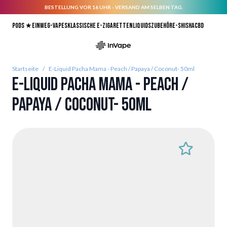
BESTELLUNG VOR 16 UHR - VERSAND AM SELBEN TAG.
Direkt zum Inhalt
Pods ★
Einweg-Vapes
Klassische E-Zigaretten
Liquids
Zubehör
E-Shisha
CBD
Startseite
/
E-Liquid Pacha Mama - Peach / Papaya / Coconut- 50ml
E-Liquid Pacha Mama - Peach /
Papaya / Coconut- 50ml