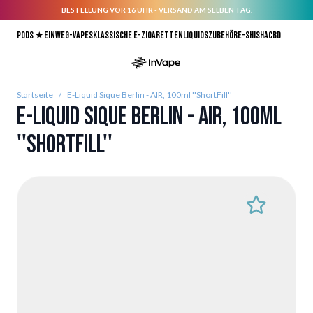
BESTELLUNG VOR 16 UHR - VERSAND AM SELBEN TAG.
Direkt zum Inhalt
Pods ★
Einweg-Vapes
Klassische E-Zigaretten
Liquids
Zubehör
E-Shisha
CBD
Startseite
/
E-Liquid Sique Berlin - AIR, 100ml ''ShortFill''
E-Liquid Sique Berlin - AIR, 100ml
''ShortFill''