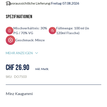
voraussichtliche Lieferung:
Freitag 07.08.2026
Spezifikationen
Mischverhältnis: 30%
Füllmenge: 100 ml (in
PG / 70% VG
120ml Flasche)
Geschmack: Minze
MEHR ANZEIGEN
CHF 26.90
Inkl. MwSt.
SKU:
DO7503
Minz Kaugummi