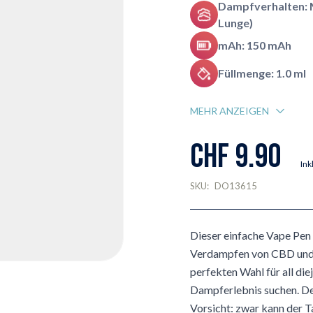
Dampfverhalten: 
Lunge)
mAh: 150 mAh
Füllmenge: 1.0 ml
MEHR ANZEIGEN
CHF 9.90
Ink
SKU:
DO13615
Dieser einfache Vape Pen 
Verdampfen von CBD und a
perfekten Wahl für all die
Dampferlebnis suchen. D
Vorsicht: zwar kann der T