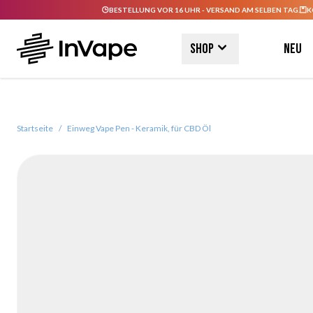
BESTELLUNG VOR 16 UHR - VERSAND AM SELBEN TAG.
K
Direkt zum Inhalt
Shop
Neu
Startseite
/
Einweg Vape Pen - Keramik, für CBD Öl