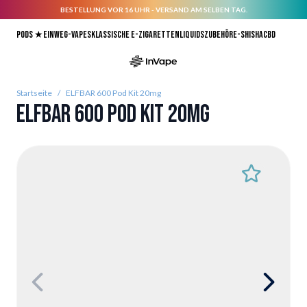
BESTELLUNG VOR 16 UHR - VERSAND AM SELBEN TAG.
Direkt zum Inhalt
Pods ★
Einweg-Vapes
Klassische E-Zigaretten
Liquids
Zubehör
E-Shisha
CBD
Startseite
/
ELFBAR 600 Pod Kit 20mg
ELFBAR 600 Pod Kit 20mg