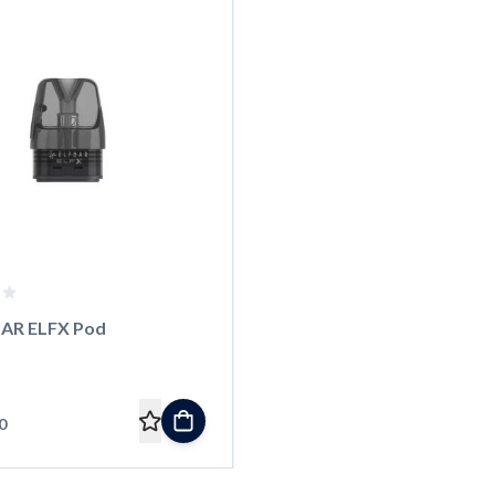
BAR ELFX Pod
0