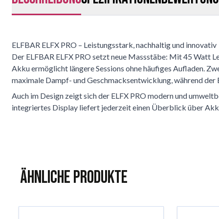
ELFBAR ELFX PRO – Leistungsstark, nachhaltig und innovativ
Der ELFBAR ELFX PRO setzt neue Massstäbe: Mit 45 Watt Leist
Akku ermöglicht längere Sessions ohne häufiges Aufladen. Zwei
maximale Dampf- und Geschmacksentwicklung, während der Ec
Auch im Design zeigt sich der ELFX PRO modern und umweltbe
integriertes Display liefert jederzeit einen Überblick über Akk
Ähnliche Produkte
Das Navigieren durch die Elemente des Karussells ist mit der 
Karussell überspringen