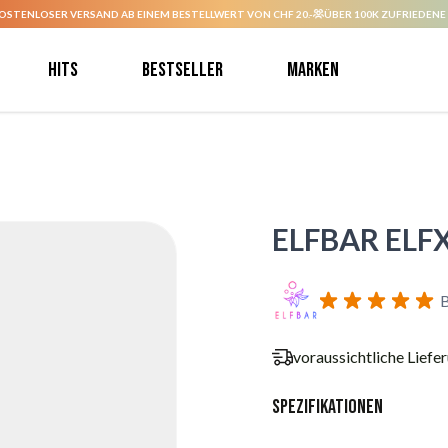
OSTENLOSER VERSAND AB EINEM BESTELLWERT VON CHF 20.-
ÜBER 100K ZUFRIEDENE
Hits
Bestseller
Marken
ELFBAR ELFX
B
voraussichtliche Liefe
Spezifikationen