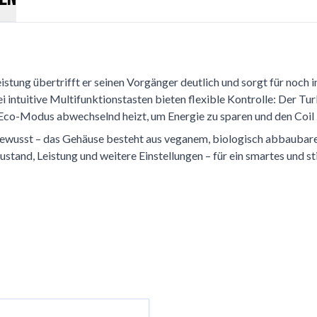
ung übertrifft er seinen Vorgänger deutlich und sorgt für noch 
 intuitive Multifunktionstasten bieten flexible Kontrolle: Der T
o-Modus abwechselnd heizt, um Energie zu sparen und den Coil 
wusst – das Gehäuse besteht aus veganem, biologisch abbaubarem
ustand, Leistung und weitere Einstellungen – für ein smartes und s
Tab-Taste möglich. Du kannst das Karussell überspringen oder dire