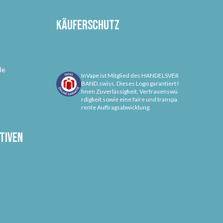
Käuferschutz
le
InVape ist Mitglied des HANDELSVER
BAND.swiss. Dieses Logo garantiert I
hnen Zuverlässigkeit, Vertrauenswü
rdigkeit sowie eine faire und transpa
rente Auftragsabwicklung.
tiven