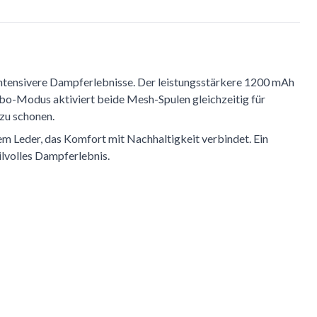
intensivere Dampferlebnisse. Der leistungsstärkere 1200 mAh
urbo-Modus aktiviert beide Mesh-Spulen gleichzeitig für
zu schonen.
 Leder, das Komfort mit Nachhaltigkeit verbindet. Ein
tilvolles Dampferlebnis.
kt zur Karussell-Navigation springen, indem du die Skip-Links ver