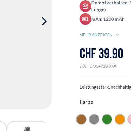
Dampfverhalten: 
Lunge)
mAh: 1200 mAh
MEHR ANZEIGEN
CHF 39.90
SKU:
DO14720-XXX
Leistungsstark, nachhaltig
Farbe
Braun
Grau
Grün
Oran