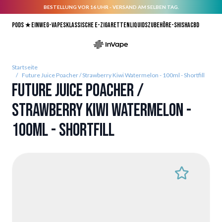
BESTELLUNG VOR 16 UHR - VERSAND AM SELBEN TAG.
Direkt zum Inhalt
Pods ★
Einweg-Vapes
Klassische E-Zigaretten
Liquids
Zubehör
E-Shisha
CBD
Startseite
/
Future Juice Poacher / Strawberry Kiwi Watermelon - 100ml - Shortfill
Future Juice Poacher /
Strawberry Kiwi Watermelon -
100ml - Shortfill