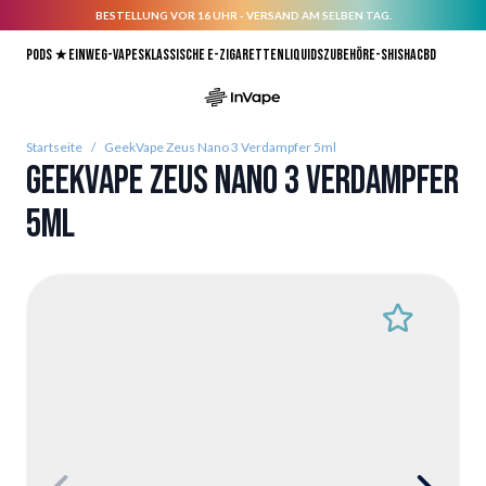
BESTELLUNG VOR 16 UHR - VERSAND AM SELBEN TAG.
Direkt zum Inhalt
Pods ★
Einweg-Vapes
Klassische E-Zigaretten
Liquids
Zubehör
E-Shisha
CBD
Startseite
/
GeekVape Zeus Nano 3 Verdampfer 5ml
GeekVape Zeus Nano 3 Verdampfer
5ml