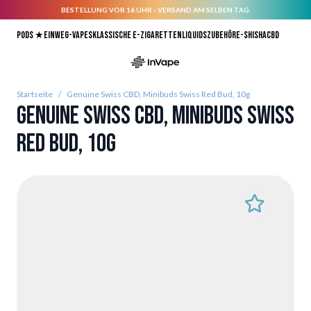
BESTELLUNG VOR 16 UHR - VERSAND AM SELBEN TAG.
Direkt zum Inhalt
Pods ★
Einweg-Vapes
Klassische E-Zigaretten
Liquids
Zubehör
E-Shisha
CBD
Startseite
/
Genuine Swiss CBD, Minibuds Swiss Red Bud, 10g
Genuine Swiss CBD, Minibuds Swiss
Red Bud, 10g