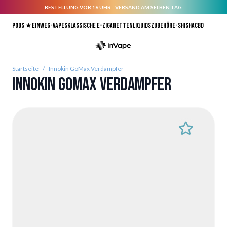
BESTELLUNG VOR 16 UHR - VERSAND AM SELBEN TAG.
Direkt zum Inhalt
Pods ★
Einweg-Vapes
Klassische E-Zigaretten
Liquids
Zubehör
E-Shisha
CBD
Startseite
/
Innokin GoMax Verdampfer
Innokin GoMax Verdampfer