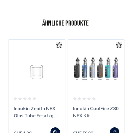
Ähnliche Produkte
Das Navigieren durch die Elemente des Karussells ist mit der 
Karussell überspringen
Zur Karussell-Navigation
Innokin Zenith NEX
Innokin CoolFire Z80
Glas Tube Ersatzglas
NEX Kit
5ml
CHF 1.90
CHF 59.90