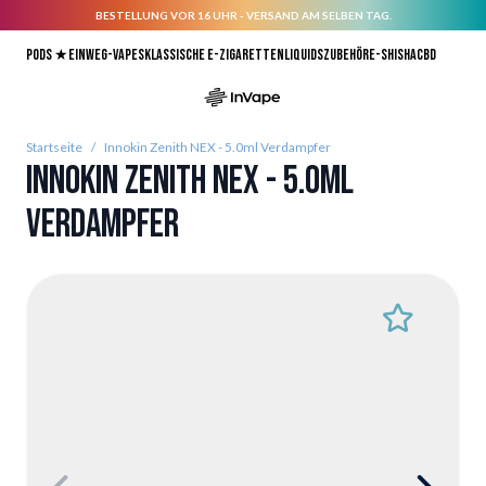
BESTELLUNG VOR 16 UHR - VERSAND AM SELBEN TAG.
Direkt zum Inhalt
Pods ★
Einweg-Vapes
Klassische E-Zigaretten
Liquids
Zubehör
E-Shisha
CBD
Startseite
/
Innokin Zenith NEX - 5.0ml Verdampfer
Innokin Zenith NEX - 5.0ml
Verdampfer