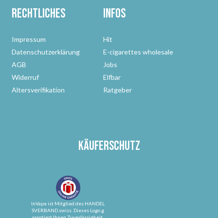
Rechtliches
Infos
Impressum
Hit
Datenschutzerklärung
E-cigarettes wholesale
AGB
Jobs
Widerruf
Elfbar
Altersverifikation
Ratgeber
Käuferschutz
InVape ist Mitglied des HANDEL
SVERBAND.swiss. Dieses Logo g
arantiert Ihnen Zuverlässigkeit,