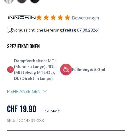
Benachrichtigungsformular für Wiederverfügbarkeit abonnie
Bewertungen
voraussichtliche Lieferung:
Freitag 07.08.2026
Spezifikationen
Dampfverhalten: MTL
(Mund zu Lunge), RDL
Füllmenge: 5.0 ml
(Mittelweg MTL-DL),
DL (Direkt in Lunge)
MEHR ANZEIGEN
CHF 19.90
Inkl. MwSt.
SKU:
DO14831-XXX