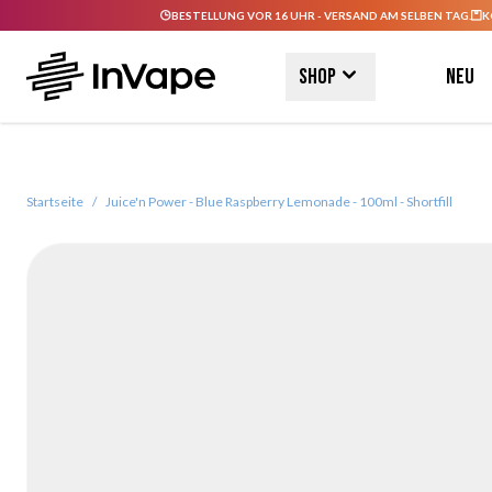
BESTELLUNG VOR 16 UHR - VERSAND AM SELBEN TAG.
K
Direkt zum Inhalt
Shop
Neu
Startseite
/
Juice'n Power - Blue Raspberry Lemonade - 100ml - Shortfill