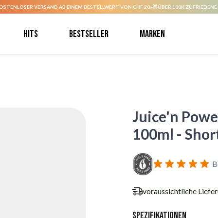
OSTENLOSER VERSAND AB EINEM BESTELLWERT VON CHF 20.-
ÜBER 100K ZUFRIEDENE
Hits
Bestseller
Marken
Juice'n Powe
100ml - Short
B
voraussichtliche Liefe
Spezifikationen