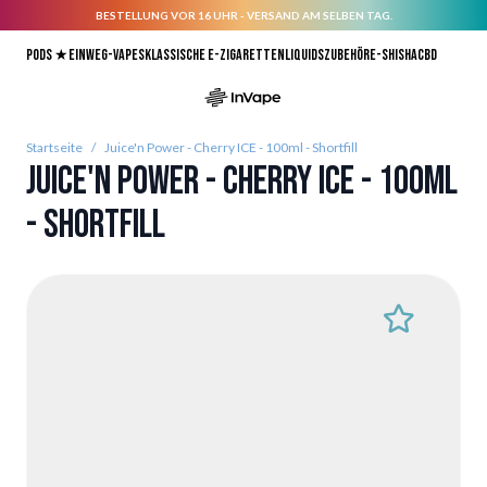
BESTELLUNG VOR 16 UHR - VERSAND AM SELBEN TAG.
Direkt zum Inhalt
Pods ★
Einweg-Vapes
Klassische E-Zigaretten
Liquids
Zubehör
E-Shisha
CBD
Startseite
/
Juice'n Power - Cherry ICE - 100ml - Shortfill
Juice'n Power - Cherry ICE - 100ml
- Shortfill