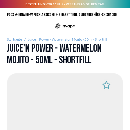
BESTELLUNG VOR 16 UHR - VERSAND AM SELBEN TAG.
Direkt zum Inhalt
Pods ★
Einweg-Vapes
Klassische E-Zigaretten
Liquids
Zubehör
E-Shisha
CBD
Startseite
/
Juice'n Power - Watermelon Mojito - 50ml - Shortfill
Juice'n Power - Watermelon
Mojito - 50ml - Shortfill