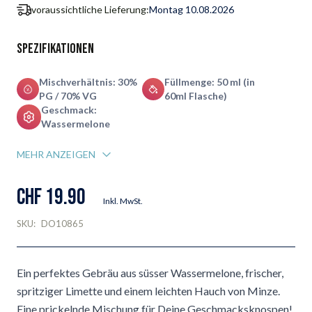
voraussichtliche Lieferung:
Montag 10.08.2026
Spezifikationen
Mischverhältnis: 30%
Füllmenge: 50 ml (in
PG / 70% VG
60ml Flasche)
Geschmack:
Wassermelone
MEHR ANZEIGEN
CHF 19.90
Inkl. MwSt.
SKU:
DO10865
Ein perfektes Gebräu aus süsser Wassermelone, frischer,
spritziger Limette und einem leichten Hauch von Minze.
Eine prickelnde Mischung für Deine Geschmacksknospen!