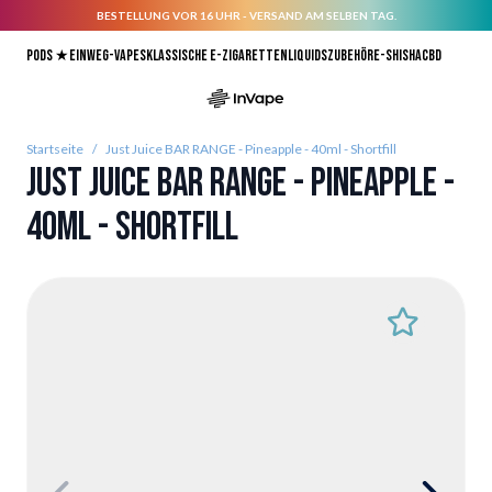
BESTELLUNG VOR 16 UHR - VERSAND AM SELBEN TAG.
Direkt zum Inhalt
Pods ★
Einweg-Vapes
Klassische E-Zigaretten
Liquids
Zubehör
E-Shisha
CBD
Startseite
/
Just Juice BAR RANGE - Pineapple - 40ml - Shortfill
Just Juice BAR RANGE - Pineapple -
40ml - Shortfill