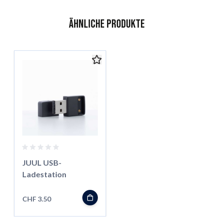
Ähnliche Produkte
Das Navigieren durch die Elemente des Karussells ist mit der 
Karussell überspringen
JUUL USB-
Ladestation
CHF 3.50