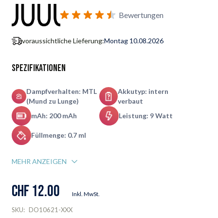
Benachrichtigungsformular für Wiederverfügbarkeit abonnie
Bewertungen
voraussichtliche Lieferung:
Montag 10.08.2026
Spezifikationen
Dampfverhalten: MTL
Akkutyp: intern
(Mund zu Lunge)
verbaut
mAh: 200 mAh
Leistung: 9 Watt
Füllmenge: 0.7 ml
MEHR ANZEIGEN
CHF 12.00
Inkl. MwSt.
SKU:
DO10621-XXX