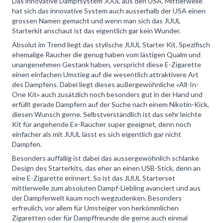
Das innovative Dampfsystem JUUL aus den USA. Mittlerweile
hat sich das innovative System auch ausserhalb der USA einen
grossen Namen gemacht und wenn man sich das JUUL
Starterkit anschaut ist das eigentlich gar kein Wunder.
Absolut im Trend liegt das stylische JUUL Starter Kit. Spezifisch
ehemalige Raucher die genug haben vom lästigen Qualm und
unangenehmen Gestank haben, verspricht diese E-Zigarette
einen einfachen Umstieg auf die wesentlich attraktivere Art
des Dampfens. Dabei liegt dieses außergewöhnliche «All-In-
One Kit» auch zusätzlich noch besonders gut in der Hand und
erfüllt gerade Dampfern auf der Suche nach einem Nikotin-Kick,
diesen Wunsch gerne. Selbstverständlich ist das sehr leichte
Kit für angehende Ex-Raucher super geeignet, denn noch
einfacher als mit JUUL lässt es sich eigentlich gar nicht
Dampfen.
Besonders auffällig ist dabei das aussergewöhnlich schlanke
Design des Starterkits, das eher an einen USB-Stick, denn an
eine E-Zigarette erinnert. So ist das JUUL Starterset
mittlerweile zum absoluten Dampf-Liebling avanciert und aus
der Dampferwelt kaum noch wegzudenken. Besonders
erfreulich, vor allem für Umsteiger von herkömmlichen
Zigaretten oder für Dampffreunde die gerne auch einmal