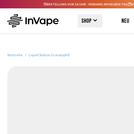
BESTELLUNG VOR 16 UHR - VERSAND AM SELBEN TAG.
K
Direkt zum Inhalt
Shop
Neu
Startseite
/
Liquid Station Granatapfel