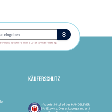
enden akzeptiere ich die Datenschutzerklärung.
Käuferschutz
le
InVape ist Mitglied des HANDELSVER
BAND.swiss. Dieses Logo garantiert I