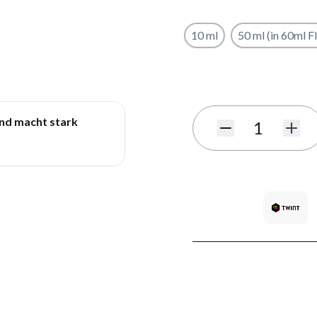
10 ml
50 ml (in 60ml F
Benachrichtigungsformula
und macht stark
Menge