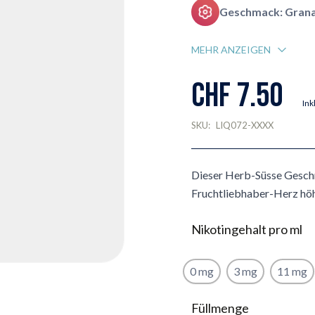
Geschmack: Grana
MEHR ANZEIGEN
CHF 7.50
Ink
SKU:
LIQ072-XXXX
Dieser Herb-Süsse Geschm
Fruchtliebhaber-Herz höh
Nikotingehalt pro ml
0 mg
3 mg
11 mg
Füllmenge