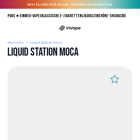
BESTELLUNG VOR 16 UHR - VERSAND AM SELBEN TAG.
Direkt zum Inhalt
Pods ★
Einweg-Vapes
Klassische E-Zigaretten
Liquids
Zubehör
E-Shisha
CBD
Startseite
/
Liquid Station Moca
Liquid Station Moca