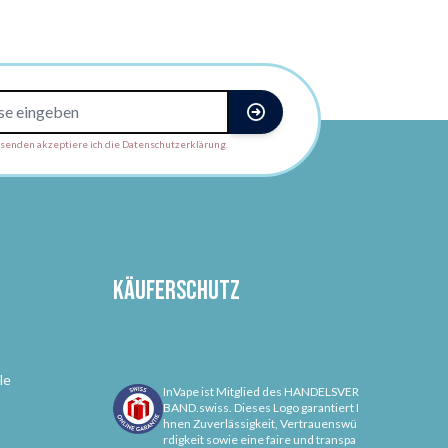
enden akzeptiere ich die Datenschutzerklärung.
Käuferschutz
le
InVape ist Mitglied des HANDELSVER
BAND.swiss. Dieses Logo garantiert I
hnen Zuverlässigkeit, Vertrauenswü
rdigkeit sowie eine faire und transpa