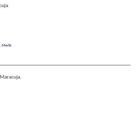
cuja
l. MwSt.
 Maracuja.