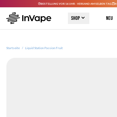
BESTELLUNG VOR 16 UHR - VERSAND AM SELBEN TAG.
K
Direkt zum Inhalt
Shop
Neu
Startseite
/
Liquid Station Passion Fruit