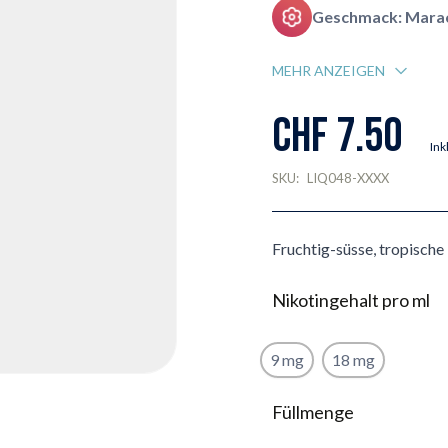
Geschmack: Mara
MEHR ANZEIGEN
CHF 7.50
Ink
SKU:
LIQ048-XXXX
Fruchtig-süsse, tropische
Nikotingehalt pro ml
9 mg
18 mg
Füllmenge