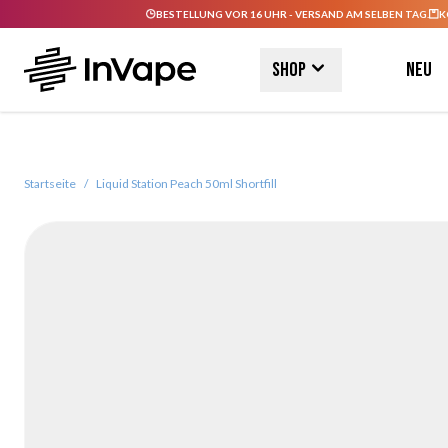
BESTELLUNG VOR 16 UHR - VERSAND AM SELBEN TAG.
K
Direkt zum Inhalt
Shop
Neu
Startseite
/
Liquid Station Peach 50ml Shortfill