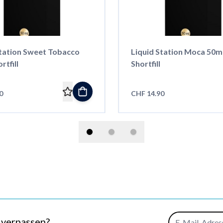
Station Sweet Tobacco
Liquid Station Moca 50m
rtfill
Shortfill
0
CHF 14.90
E-Mail-Adresse
 verpassen?