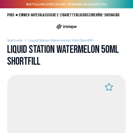
BESTELLUNG VOR 16 UHR - VERSAND AM SELBEN TAG.
Direkt zum Inhalt
Pods ★
Einweg-Vapes
Klassische E-Zigaretten
Liquids
Zubehör
E-Shisha
CBD
Startseite
/
Liquid Station Watermelon 50ml Shortfill
Liquid Station Watermelon 50ml
Shortfill