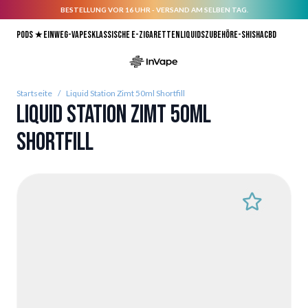
BESTELLUNG VOR 16 UHR - VERSAND AM SELBEN TAG.
Direkt zum Inhalt
Pods ★
Einweg-Vapes
Klassische E-Zigaretten
Liquids
Zubehör
E-Shisha
CBD
Startseite
/
Liquid Station Zimt 50ml Shortfill
Liquid Station Zimt 50ml
Shortfill