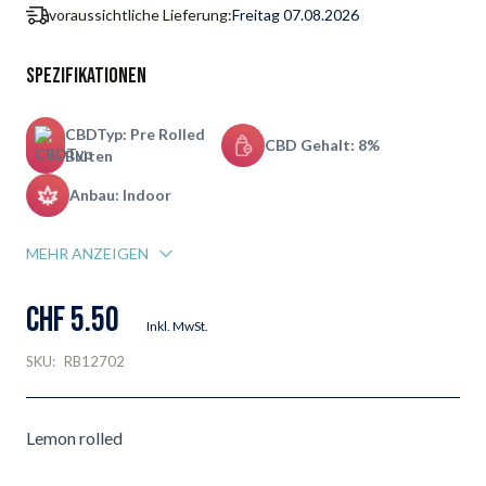
voraussichtliche Lieferung:
Freitag 07.08.2026
Spezifikationen
CBDTyp: Pre Rolled
CBD Gehalt: 8%
Blüten
Anbau: Indoor
MEHR ANZEIGEN
CHF 5.50
Inkl. MwSt.
SKU:
RB12702
Lemon rolled