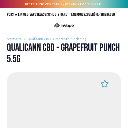
BESTELLUNG VOR 16 UHR - VERSAND AM SELBEN TAG.
Direkt zum Inhalt
Pods ★
Einweg-Vapes
Klassische E-Zigaretten
Liquids
Zubehör
E-Shisha
CBD
Startseite
/
Qualicann CBD - Grapefruit Punch 5.5g
Qualicann CBD - Grapefruit Punch
5.5g