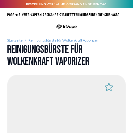
BESTELLUNG VOR 16 UHR - VERSAND AM SELBEN TAG.
Direkt zum Inhalt
Pods ★
Einweg-Vapes
Klassische E-Zigaretten
Liquids
Zubehör
E-Shisha
CBD
Startseite
/
Reinigungsbürste für Wolkenkraft Vaporizer
Reinigungsbürste für
Wolkenkraft Vaporizer