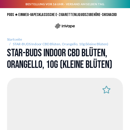
BESTELLUNG VOR 16 UHR - VERSAND AM SELBEN TAG.
Direkt zum Inhalt
Pods ★
Einweg-Vapes
Klassische E-Zigaretten
Liquids
Zubehör
E-Shisha
CBD
Startseite
/
STAR-BUDS Indoor CBD Blüten, Orangello, 10g (kleine Blüten)
STAR-BUDS Indoor CBD Blüten,
Orangello, 10g (kleine Blüten)