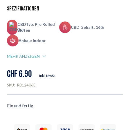
Spezifikationen
CBDTyp: Pre Rolled
CBD Gehalt: 16%
Blüten
Anbau: Indoor
MEHR ANZEIGEN
CHF 6.90
Inkl. MwSt.
SKU:
RB12406E
Fix und fertig