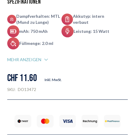
Spezifikationen
Dampfverhalten: MTL
Akkutyp: intern
(Mund zu Lunge)
verbaut
mAh: 750 mAh
Leistung: 15 Watt
Füllmenge: 2.0 ml
MEHR ANZEIGEN
CHF 11.60
Inkl. MwSt.
SKU:
DO13472