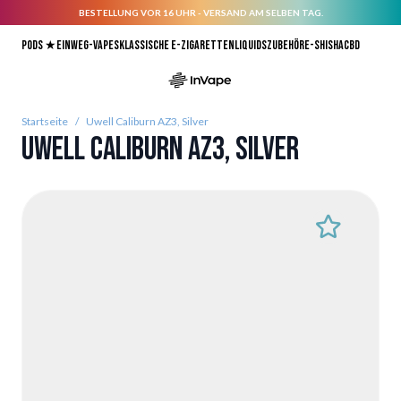
BESTELLUNG VOR 16 UHR - VERSAND AM SELBEN TAG.
Direkt zum Inhalt
Pods ★
Einweg-Vapes
Klassische E-Zigaretten
Liquids
Zubehör
E-Shisha
CBD
Startseite
/
Uwell Caliburn AZ3, Silver
Uwell Caliburn AZ3, Silver