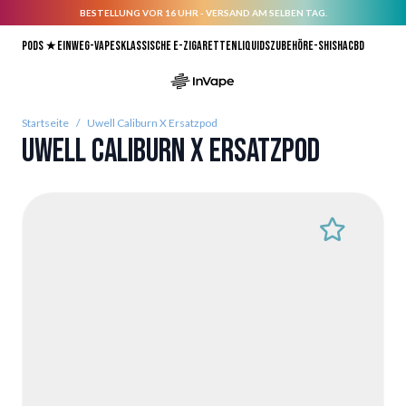
BESTELLUNG VOR 16 UHR - VERSAND AM SELBEN TAG.
Direkt zum Inhalt
Pods ★
Einweg-Vapes
Klassische E-Zigaretten
Liquids
Zubehör
E-Shisha
CBD
Startseite
/
Uwell Caliburn X Ersatzpod
Uwell Caliburn X Ersatzpod