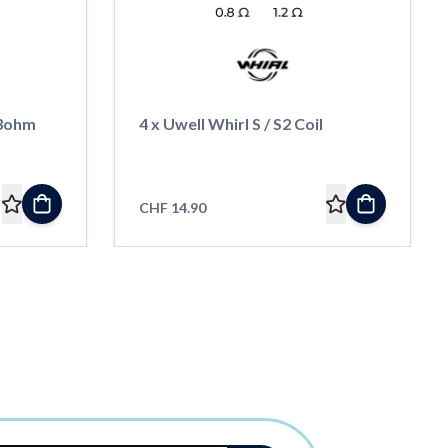
.3ohm
4 x Uwell Whirl S / S2 Coil
CHF 14.90