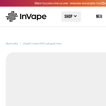
BESTELLUNG VOR 16 UHR - VERSAND AM SELBEN TAG.
K
Direkt zum Inhalt
Shop
Neu
Startseite
/
Uwell Crown M Ersatzpod, leer