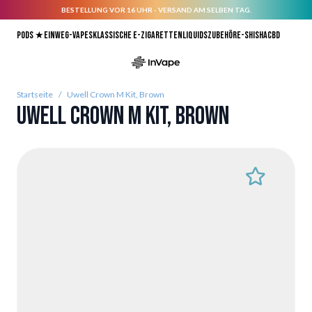
BESTELLUNG VOR 16 UHR - VERSAND AM SELBEN TAG.
Direkt zum Inhalt
Pods ★
Einweg-Vapes
Klassische E-Zigaretten
Liquids
Zubehör
E-Shisha
CBD
Startseite
/
Uwell Crown M Kit, Brown
Uwell Crown M Kit, Brown