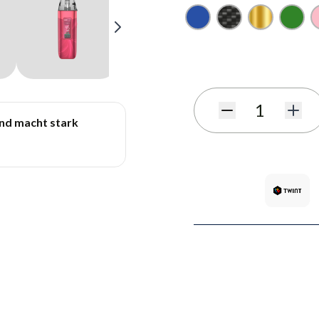
Blau
Carbon
Gold
Grün
Benachrichtigungsformula
Menge
und macht stark