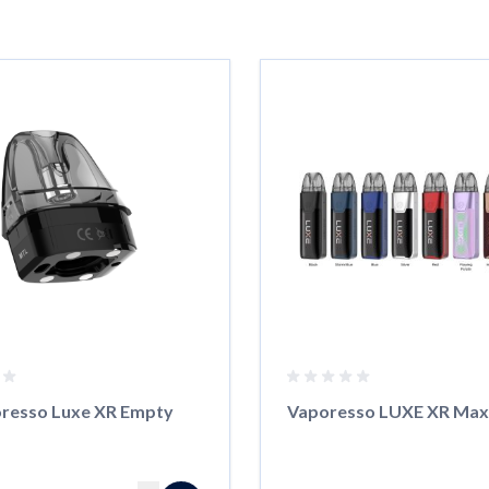
Tab-Taste möglich. Du kannst das Karussell überspringen oder dire
oresso Luxe XR Empty
Vaporesso LUXE XR Max 