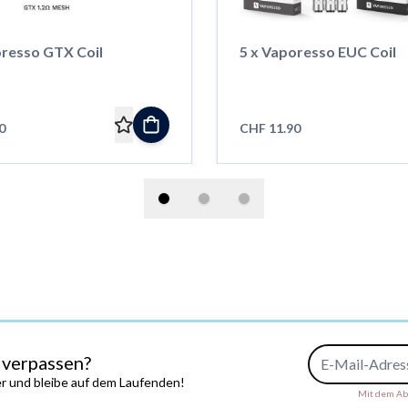
oresso GTX Coil
5 x Vaporesso EUC Coil
0
CHF 11.90
E-Mail-Adresse
 verpassen?
r und bleibe auf dem Laufenden!
Mit dem Abs