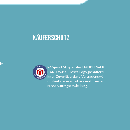
Käuferschutz
le
InVape ist Mitglied des HANDELSVER
BAND.swiss. Dieses Logo garantiert I
hnen Zuverlässigkeit, Vertrauenswü
rdigkeit sowie eine faire und transpa
rente Auftragsabwicklung.