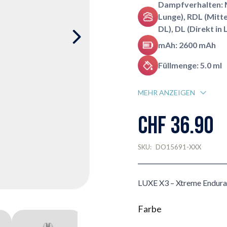
Dampfverhalten: 
Lunge), RDL (Mitt
DL), DL (Direkt in 
mAh: 2600 mAh
Füllmenge: 5.0 ml
MEHR ANZEIGEN
CHF 36.90
SKU:
DO15691-XXX
LUXE X3 – Xtreme Enduran
Farbe