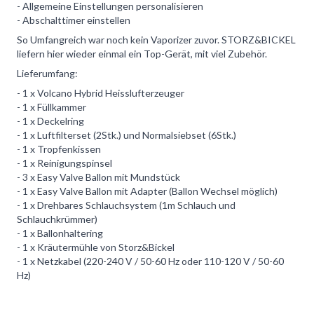
- Allgemeine Einstellungen personalisieren
- Abschalttimer einstellen
So Umfangreich war noch kein Vaporizer zuvor. STORZ&BICKEL
liefern hier wieder einmal ein Top-Gerät, mit viel Zubehör.
Lieferumfang:
- 1 x Volcano Hybrid Heisslufterzeuger
- 1 x Füllkammer
- 1 x Deckelring
- 1 x Luftfilterset (2Stk.) und Normalsiebset (6Stk.)
- 1 x Tropfenkissen
- 1 x Reinigungspinsel
- 3 x Easy Valve Ballon mit Mundstück
- 1 x Easy Valve Ballon mit Adapter (Ballon Wechsel möglich)
- 1 x Drehbares Schlauchsystem (1m Schlauch und
Schlauchkrümmer)
- 1 x Ballonhaltering
- 1 x Kräutermühle von Storz&Bickel
- 1 x Netzkabel (220-240 V / 50-60 Hz oder 110-120 V / 50-60
Hz)