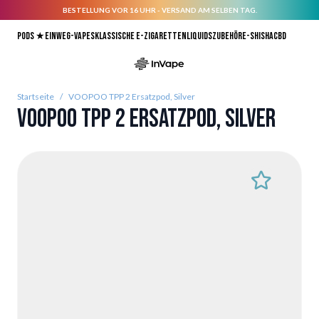
BESTELLUNG VOR 16 UHR - VERSAND AM SELBEN TAG.
Direkt zum Inhalt
Pods ★
Einweg-Vapes
Klassische E-Zigaretten
Liquids
Zubehör
E-Shisha
CBD
Startseite
/
VOOPOO TPP 2 Ersatzpod, Silver
VOOPOO TPP 2 Ersatzpod, Silver