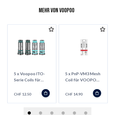
Mehr von Voopoo
5 x Voopoo ITO-
5 x PnP-VM3 Mesh
Serie Coils für
Coil für VOOPOO
Doric 20
VINCI / Drag S / X
Serie, 0.45ohm
CHF 12.50
CHF 14.90