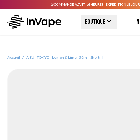
COMMANDE AVANT 16 HEURES - EXPÉDITION LE JOUR
Allez au contenu
Boutique
N
Accueil
/
AISU - TOKYO - Lemon & Lime - 50ml - Shortfill