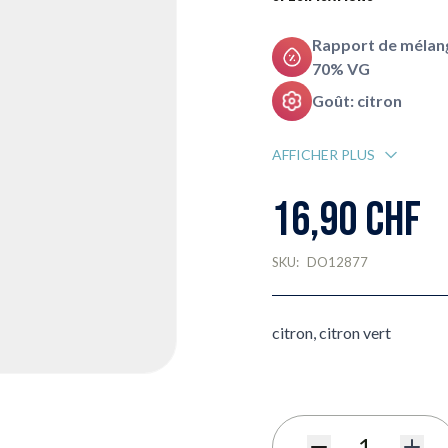
Rapport de mélang
70% VG
Goût: citron
AFFICHER PLUS
16,90 CHF
SKU:
DO12877
citron, citron vert