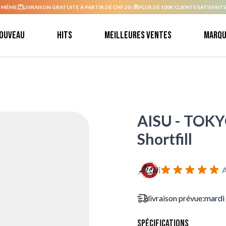
 MÊME.
LIVRAISON GRATUITE À PARTIR DE CHF 20.-
PLUS DE 100K CLIENTS SATISFAITS
ouveau
Hits
Meilleures ventes
Marqu
AISU - TOKYO
Shortfill
A
livraison prévue:
mardi
Spécifications