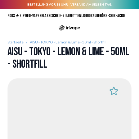
BESTELLUNG VOR 16 UHR - VERSAND AM SELBEN TAG.
Direkt zum Inhalt
Pods ★
Einweg-Vapes
Klassische E-Zigaretten
Liquids
Zubehör
E-Shisha
CBD
Startseite
/
AISU - TOKYO - Lemon & Lime - 50ml - Shortfill
AISU - TOKYO - Lemon & Lime - 50ml
- Shortfill