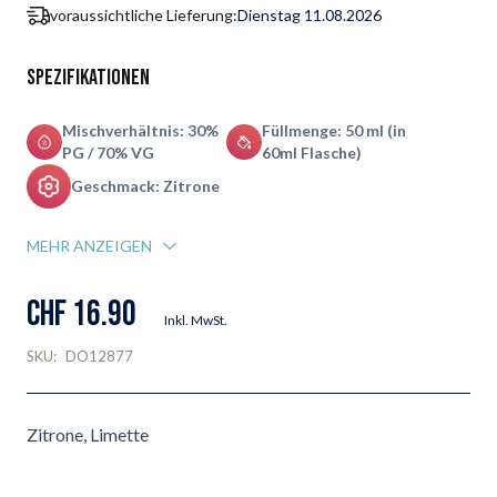
voraussichtliche Lieferung:
Dienstag 11.08.2026
Spezifikationen
Mischverhältnis: 30%
Füllmenge: 50 ml (in
PG / 70% VG
60ml Flasche)
Geschmack: Zitrone
MEHR ANZEIGEN
CHF 16.90
Inkl. MwSt.
SKU:
DO12877
Zitrone, Limette