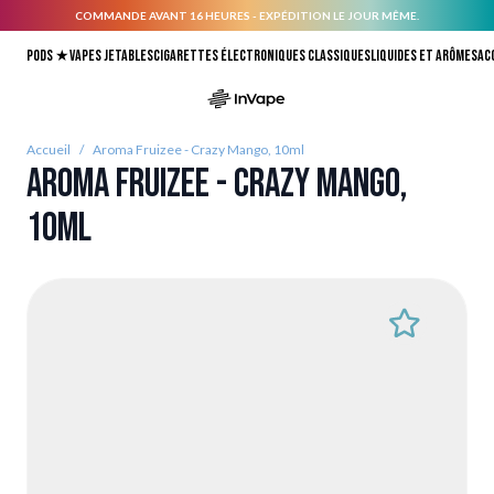
COMMANDE AVANT 16 HEURES - EXPÉDITION LE JOUR MÊME.
Allez au contenu
Pods ★
Vapes jetables
Cigarettes électroniques classiques
Liquides et arômes
Ac
Accueil
/
Aroma Fruizee - Crazy Mango, 10ml
Aroma Fruizee - Crazy Mango,
10ml