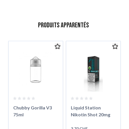
Produits apparentés
Tu peux naviguer dans les éléments du carrousel à l'aide de la to
Appuie pour passer le carrousel
Chubby Gorilla V3
Liquid Station
75ml
Nikotin Shot 20mg
3,70 CHF