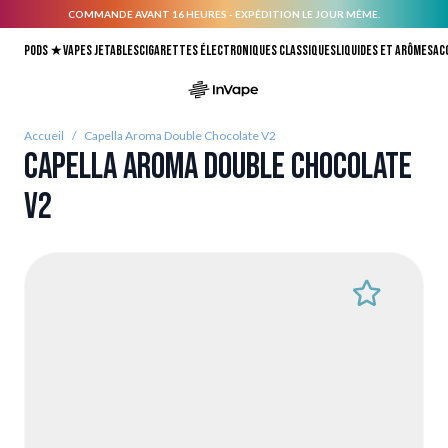
COMMANDE AVANT 16 HEURES - EXPÉDITION LE JOUR MÊME.
Allez au contenu
Pods ★
Vapes jetables
Cigarettes électroniques classiques
Liquides et arômes
Ac
Accueil
/
Capella Aroma Double Chocolate V2
Capella Aroma Double Chocolate
V2