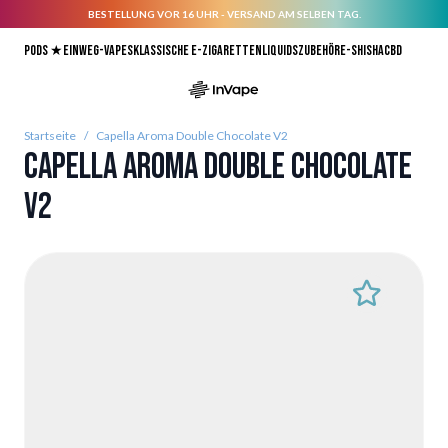
BESTELLUNG VOR 16 UHR - VERSAND AM SELBEN TAG.
Direkt zum Inhalt
Pods ★
Einweg-Vapes
Klassische E-Zigaretten
Liquids
Zubehör
E-Shisha
CBD
Startseite
/
Capella Aroma Double Chocolate V2
Capella Aroma Double Chocolate
V2