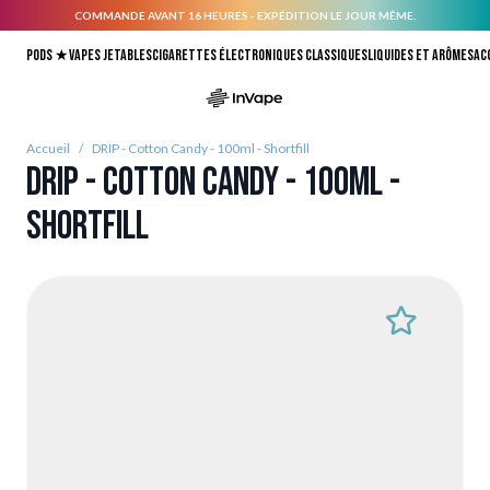
COMMANDE AVANT 16 HEURES - EXPÉDITION LE JOUR MÊME.
Allez au contenu
Pods ★
Vapes jetables
Cigarettes électroniques classiques
Liquides et arômes
Ac
Accueil
/
DRIP - Cotton Candy - 100ml - Shortfill
DRIP - Cotton Candy - 100ml -
Shortfill