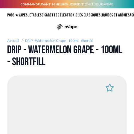
COMMANDE AVANT 16 HEURES - EXPÉDITION LE JOUR MÊME.
Allez au contenu
Pods ★
Vapes jetables
Cigarettes électroniques classiques
Liquides et arômes
Ac
Accueil
/
DRIP - Watermelon Grape - 100ml - Shortfill
DRIP - Watermelon Grape - 100ml
- Shortfill