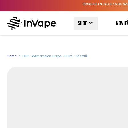
ORDINE ENTRO LE 16:00 - SP
Salta al contenuto
Shop
Novit
Home
/
DRIP - Watermelon Grape - 100ml - Shortfill