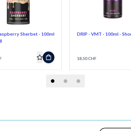
Raspberry Sherbet - 100ml
DRIP - VMT - 100ml - Short
ll
F
18,50 CHF
Indirizzo e-mail