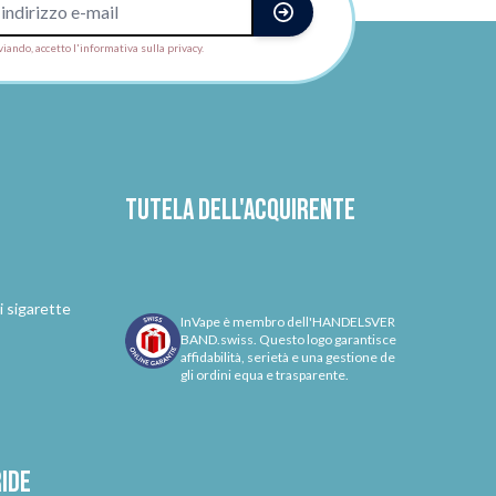
viando, accetto l'informativa sulla privacy.
Tutela dell'acquirente
i sigarette
InVape è membro dell'HANDELSVER
BAND.swiss. Questo logo garantisce
affidabilità, serietà e una gestione de
gli ordini equa e trasparente.
ride