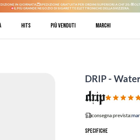
EDIZIONE IN GIORNATA.
SPEDIZIONE GRATUITA PER ORDINI SUPERIORI A CHF 20.-
OLT
IL PIÙ GRANDE NEGOZIO DI SIGARETTE ELETTRONICHE DELLA SVIZZERA.
à
Hits
Più venduti
Marchi
DRIP - Water
consegna prevista:
mar
Specifiche