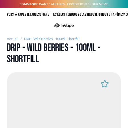
COMMANDE AVANT 16 HEURES - EXPÉDITION LE JOUR MÊME.
Allez au contenu
Pods ★
Vapes jetables
Cigarettes électroniques classiques
Liquides et arômes
Ac
Accueil
/
DRIP - Wild Berries - 100ml - Shortfill
DRIP - Wild Berries - 100ml -
Shortfill