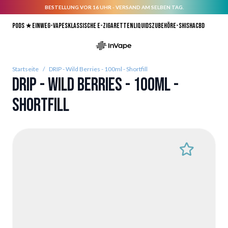
BESTELLUNG VOR 16 UHR - VERSAND AM SELBEN TAG.
Direkt zum Inhalt
Pods ★
Einweg-Vapes
Klassische E-Zigaretten
Liquids
Zubehör
E-Shisha
CBD
Startseite
/
DRIP - Wild Berries - 100ml - Shortfill
DRIP - Wild Berries - 100ml -
Shortfill