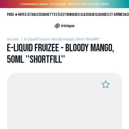
COMMANDE AVANT 16 HEURES - EXPÉDITION LE JOUR MÊME.
Allez au contenu
Pods ★
Vapes jetables
Cigarettes électroniques classiques
Liquides et arômes
Ac
Accueil
/
E-Liquid Fruizee - Bloody Mango, 50ml ''Shortfill''
E-Liquid Fruizee - Bloody Mango,
50ml ''Shortfill''