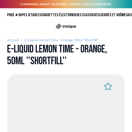
COMMANDE AVANT 16 HEURES - EXPÉDITION LE JOUR MÊME.
Allez au contenu
Pods ★
Vapes jetables
Cigarettes électroniques classiques
Liquides et arômes
Ac
Accueil
/
E-Liquid Lemon Time - Orange, 50ml ''Shortfill''
E-Liquid Lemon Time - Orange,
50ml ''Shortfill''