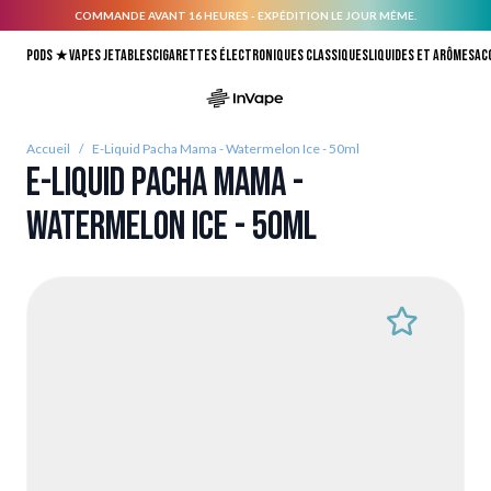
COMMANDE AVANT 16 HEURES - EXPÉDITION LE JOUR MÊME.
Allez au contenu
Pods ★
Vapes jetables
Cigarettes électroniques classiques
Liquides et arômes
Ac
Accueil
/
E-Liquid Pacha Mama - Watermelon Ice - 50ml
E-Liquid Pacha Mama -
Watermelon Ice - 50ml