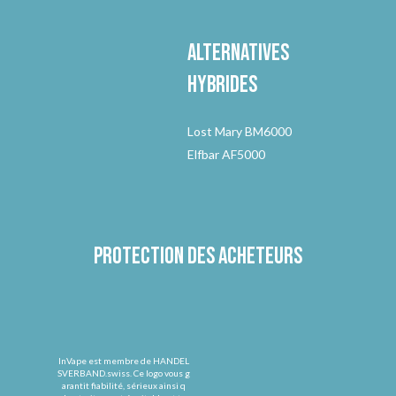
Alternatives
hybrides
Lost Mary BM6000
Elfbar AF5000
Protection des acheteurs
InVape est membre de HANDEL
SVERBAND.swiss. Ce logo vous g
arantit fiabilité, sérieux ainsi q