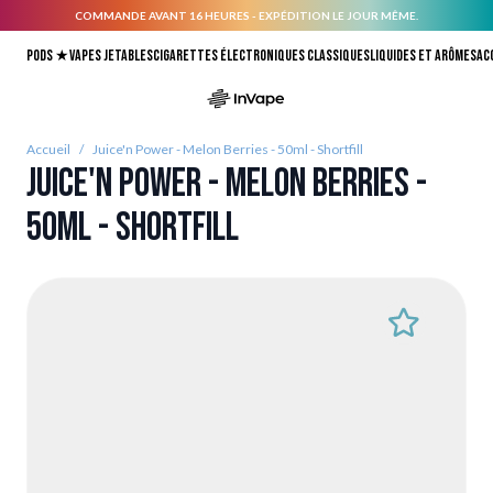
COMMANDE AVANT 16 HEURES - EXPÉDITION LE JOUR MÊME.
Allez au contenu
Pods ★
Vapes jetables
Cigarettes électroniques classiques
Liquides et arômes
Ac
Accueil
/
Juice'n Power - Melon Berries - 50ml - Shortfill
Juice'n Power - Melon Berries -
50ml - Shortfill