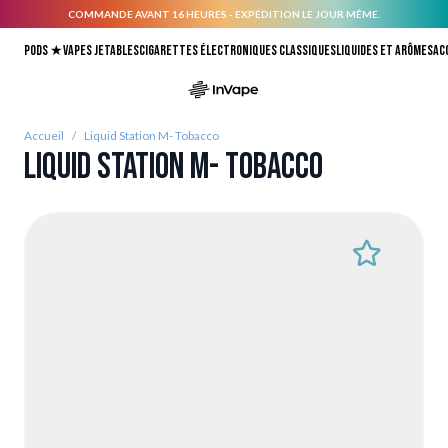
COMMANDE AVANT 16 HEURES - EXPÉDITION LE JOUR MÊME.
Allez au contenu
Pods ★
Vapes jetables
Cigarettes électroniques classiques
Liquides et arômes
Ac
Accueil
/
Liquid Station M- Tobacco
Liquid Station M- Tobacco