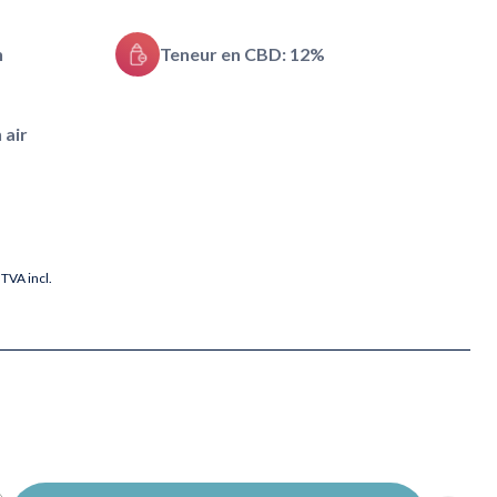
h
Teneur en CBD: 12%
 air
TVA incl.