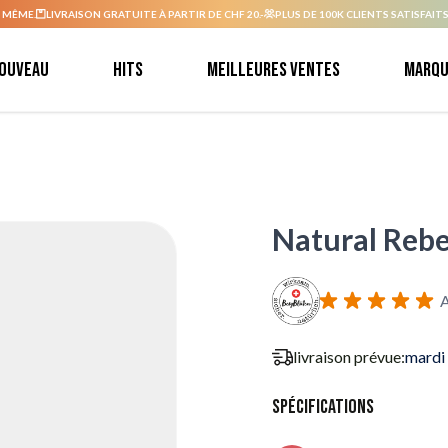
 MÊME.
LIVRAISON GRATUITE À PARTIR DE CHF 20.-
PLUS DE 100K CLIENTS SATISFAITS
ouveau
Hits
Meilleures ventes
Marqu
Natural Rebe
A
livraison prévue:
mardi
Spécifications