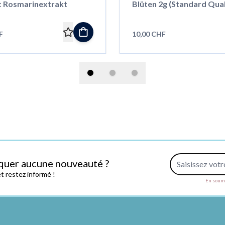
t Rosmarinextrakt
Blüten 2g (Standard Qual
F
10,00 CHF
Adresse e-mail
quer aucune nouveauté ?
 restez informé !
En soume