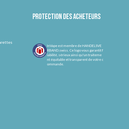
Protection des acheteurs
arettes
InVape est membre de HANDELSVE
RBAND.swiss. Ce logo vous garantit f
iabilité, sérieux ainsi qu'un traiteme
nt équitable et transparent de votre c
ommande.