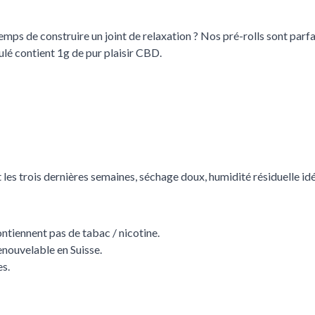
emps de construire un joint de relaxation ? Nos pré-rolls sont parf
oulé contient 1g de pur plaisir CBD.
nt les trois dernières semaines, séchage doux, humidité résiduelle id
ontiennent pas de tabac / nicotine.
nouvelable en Suisse.
es.