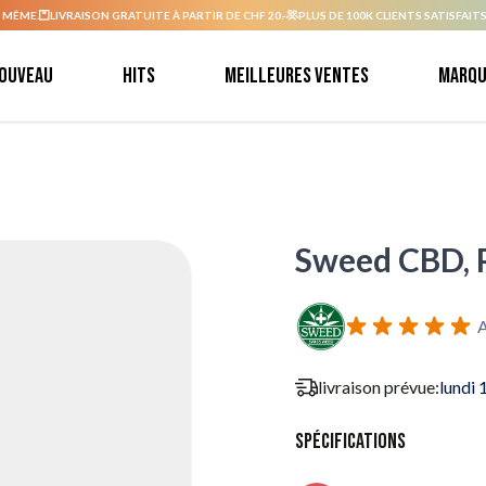
 MÊME.
LIVRAISON GRATUITE À PARTIR DE CHF 20.-
PLUS DE 100K CLIENTS SATISFAITS
ouveau
Hits
Meilleures ventes
Marqu
Sweed CBD, P
A
livraison prévue:
lundi 
Spécifications