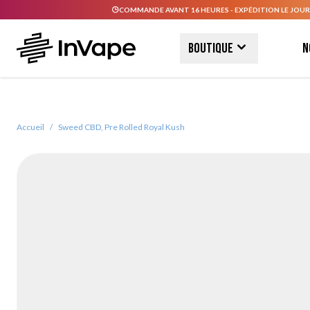
COMMANDE AVANT 16 HEURES - EXPÉDITION LE JOUR
Allez au contenu
Boutique
N
Accueil
/
Sweed CBD, Pre Rolled Royal Kush