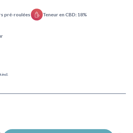
rs pré-roulées
Teneur en CBD: 18%
ur
 incl.